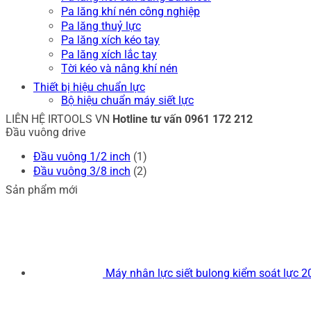
Pa lăng khí nén công nghiệp
Pa lăng thuỷ lực
Pa lăng xích kéo tay
Pa lăng xích lắc tay
Tời kéo và nâng khí nén
Thiết bị hiệu chuẩn lực
Bộ hiệu chuẩn máy siết lực
LIÊN HỆ IRTOOLS VN
Hotline tư vấn
0961 172 212
Đầu vuông drive
Đầu vuông 1/2 inch
(1)
Đầu vuông 3/8 inch
(2)
Sản phẩm mới
Máy nhân lực siết bulong kiểm soát lực 