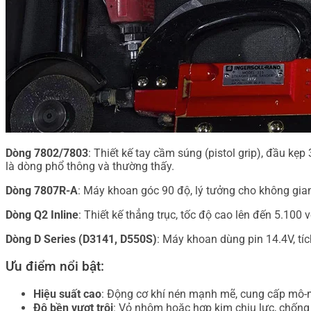
Dòng 7802/7803
: Thiết kế tay cầm súng (pistol grip), đầu kẹ
là dòng phổ thông và thường thấy.
Dòng 7807R-A
: Máy khoan góc 90 độ, lý tưởng cho không gian
Dòng Q2 Inline
: Thiết kế thẳng trục, tốc độ cao lên đến 5.100
Dòng D Series (D3141, D550S)
: Máy khoan dùng pin 14.4V, tíc
Ưu điểm nổi bật:
Hiệu suất cao
: Động cơ khí nén mạnh mẽ, cung cấp mô-
Độ bền vượt trội
: Vỏ nhôm hoặc hợp kim chịu lực, chống