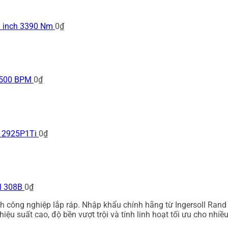
1 inch 3390 Nm
0
₫
3,500 BPM
0
₫
m 2925P1Ti
0
₫
l 308B
0
₫
 công nghiệp lắp ráp. Nhập khẩu chính hãng từ Ingersoll Rand
iệu suất cao, độ bền vượt trội và tính linh hoạt tối ưu cho nhi