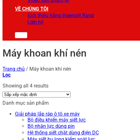
Video sản phẩm IR
VỀ CHÚNG TÔI
Giới thiệu hãng Ingersoll Rand
Liên hệ
0
Máy khoan khí nén
Trang chủ
/
Máy khoan khí nén
Lọc
Showing all 4 results
Danh mục sản phẩm
Giải pháp lắp ráp ô tô xe máy
Bộ điều khiển máy siết lực
Bộ nhân lực dùng pin
Hệ thống siết chặt dùng điện DC
Máy siết bu long kiểm soát lực