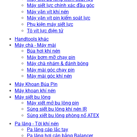
Máy siết lực chính xác đầu góc
Máy vặn vít khí nén
Máy vặn vít pin kiểm soát lực
Phụ kiện máy siết lực
Tô vít lực điện tử
Handtools khác
Máy chà - Máy mài
Búa hơi khí nén
Máy bơm mỡ chạy pin
Máy chà nhám & đánh bóng
Máy mài góc chạy pin
Mày mài góc khí nén
Máy Khoan Búa Pin
Máy khoan khí nén
Máy siết bu lông
Máy xiết mở bu lông pin
Súng siết bu lông khí nén IR
Súng xiết bu lông phòng nổ ATEX
Pa lăng - Tời khí nén
Pa lăng cáp lắc tay
Pa lăng hơi cân bằng Balancer