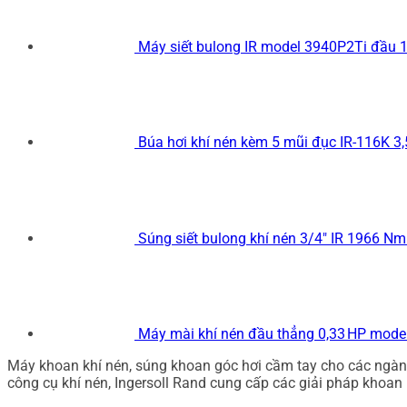
Máy siết bulong IR model 3940P2Ti đầu 
Búa hơi khí nén kèm 5 mũi đục IR-116K 
Súng siết bulong khí nén 3/4" IR 1966 N
Máy mài khí nén đầu thẳng 0,33 HP mode
Máy khoan khí nén, súng khoan góc hơi cầm tay cho các ngành
công cụ khí nén, Ingersoll Rand cung cấp các giải pháp khoan h