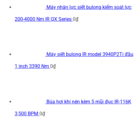
Máy nhân lực siết bulong kiểm soát lực
200-4000 Nm IR QX Series
0
₫
Máy siết bulong IR model 3940P2Ti đầu
1 inch 3390 Nm
0
₫
Búa hơi khí nén kèm 5 mũi đục IR-116K
3,500 BPM
0
₫