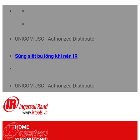
Chuyển
đến
nội
UNICOM JSC - Authorized Distributor
dung
Súng siết bu lông khí nén IR
UNICOM JSC - Authorized Distributor
HOME
SIẾT BULONG