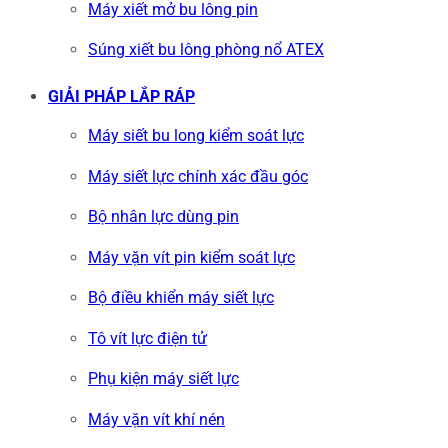
Máy xiết mở bu lông pin
Súng xiết bu lông phòng nổ ATEX
GIẢI PHÁP LẮP RÁP
Máy siết bu long kiểm soát lực
Máy siết lực chính xác đầu góc
Bộ nhân lực dùng pin
Máy vặn vít pin kiểm soát lực
Bộ điều khiển máy siết lực
Tô vít lực điện tử
Phụ kiện máy siết lực
Máy vặn vít khí nén