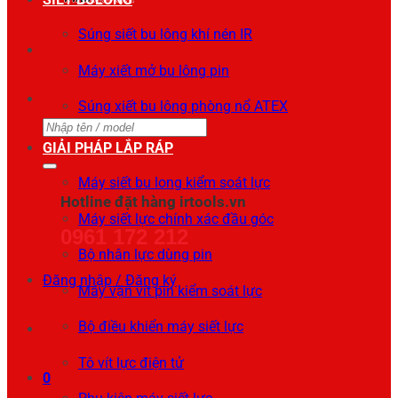
Súng siết bu lông khí nén IR
Máy xiết mở bu lông pin
Súng xiết bu lông phòng nổ ATEX
Tìm
GIẢI PHÁP LẮP RÁP
kiếm:
Máy siết bu long kiểm soát lực
Hotline đặt hàng irtools.vn
Máy siết lực chính xác đầu góc
0961 172 212
Bộ nhân lực dùng pin
Đăng nhập / Đăng ký
Máy vặn vít pin kiểm soát lực
Bộ điều khiển máy siết lực
Tô vít lực điện tử
0