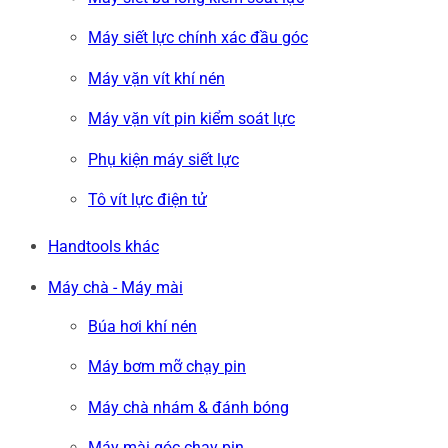
Máy siết lực chính xác đầu góc
Máy vặn vít khí nén
Máy vặn vít pin kiểm soát lực
Phụ kiện máy siết lực
Tô vít lực điện tử
Handtools khác
Máy chà - Máy mài
Búa hơi khí nén
Máy bơm mỡ chạy pin
Máy chà nhám & đánh bóng
Máy mài góc chạy pin