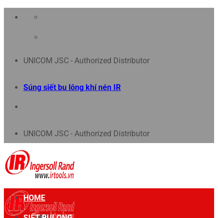
Chuyển
đến
nội
UNICOM JSC - Authorized Distributor
dung
Súng siết bu lông khí nén IR
UNICOM JSC - Authorized Distributor
HOME
SIẾT BULONG