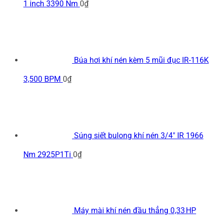
1 inch 3390 Nm
0
₫
Búa hơi khí nén kèm 5 mũi đục IR-116K
3,500 BPM
0
₫
Súng siết bulong khí nén 3/4" IR 1966
Nm 2925P1Ti
0
₫
Máy mài khí nén đầu thẳng 0,33 HP