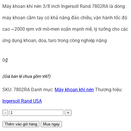
Máy khoan khí nén 3/8 inch Ingersoll Rand 7802RA là dòng
máy khoan cầm tay có khả năng đảo chiều, vận hành tốc độ
cao ~2000 rpm với mô-men xoắn mạnh mẽ, lý tưởng cho các
ứng dụng khoan, doa, taro trong công nghiệp nặng
0
₫
(Giá bán lẻ chưa gồm VAT)
SKU:
7802RA
Danh mục:
Máy khoan khí nén
Thương hiệu:
Ingersoll Rand USA
Máy
khoan
Thêm vào giỏ hàng
Mua ngay