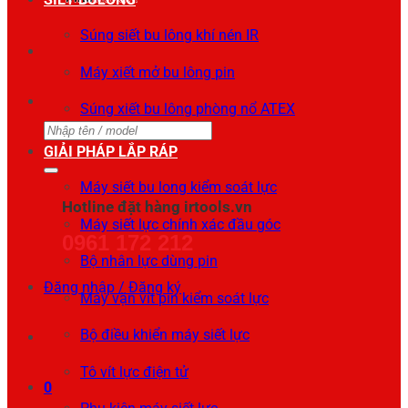
Súng siết bu lông khí nén IR
Máy xiết mở bu lông pin
Súng xiết bu lông phòng nổ ATEX
Tìm
GIẢI PHÁP LẮP RÁP
kiếm:
Máy siết bu long kiểm soát lực
Hotline đặt hàng irtools.vn
Máy siết lực chính xác đầu góc
0961 172 212
Bộ nhân lực dùng pin
Đăng nhập / Đăng ký
Máy vặn vít pin kiểm soát lực
Bộ điều khiển máy siết lực
Tô vít lực điện tử
0