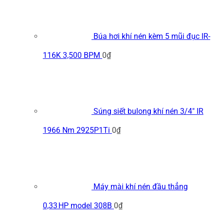
Búa hơi khí nén kèm 5 mũi đục IR-
116K 3,500 BPM
0
₫
Súng siết bulong khí nén 3/4" IR
1966 Nm 2925P1Ti
0
₫
Máy mài khí nén đầu thẳng
0,33 HP model 308B
0
₫