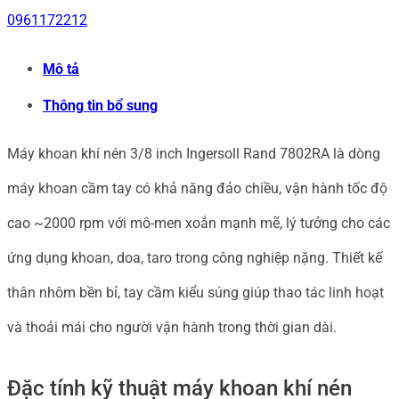
khí
0961172212
nén
Mô tả
3/8
Thông tin bổ sung
inch
Ingersoll
Máy khoan khí nén 3/8 inch Ingersoll Rand 7802RA là dòng
Rand
máy khoan cầm tay có khả năng đảo chiều, vận hành tốc độ
7802RA
cao ~2000 rpm với mô-men xoắn mạnh mẽ, lý tưởng cho các
số
ứng dụng khoan, doa, taro trong công nghiệp nặng. Thiết kế
lượng
thân nhôm bền bỉ, tay cầm kiểu súng giúp thao tác linh hoạt
và thoải mái cho người vận hành trong thời gian dài.
Đặc tính kỹ thuật máy khoan khí nén