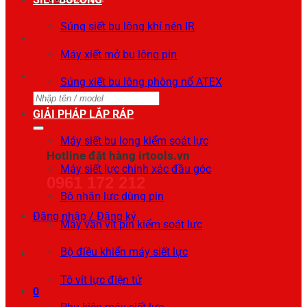
Súng siết bu lông khí nén IR
Máy xiết mở bu lông pin
Súng xiết bu lông phòng nổ ATEX
Tìm
GIẢI PHÁP LẮP RÁP
kiếm:
Máy siết bu long kiểm soát lực
Hotline đặt hàng irtools.vn
Máy siết lực chính xác đầu góc
0961 172 212
Bộ nhân lực dùng pin
Đăng nhập / Đăng ký
Máy vặn vít pin kiểm soát lực
Bộ điều khiển máy siết lực
Tô vít lực điện tử
0