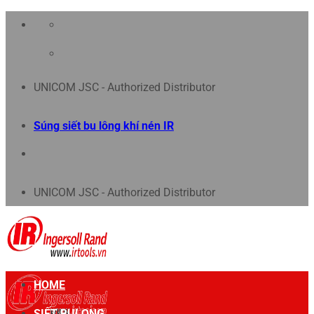
Chuyển
đến
nội
UNICOM JSC - Authorized Distributor
dung
Súng siết bu lông khí nén IR
UNICOM JSC - Authorized Distributor
HOME
SIẾT BULONG