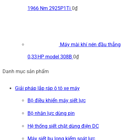
1966 Nm 2925P1Ti
0
₫
Máy mài khí nén đầu thẳng
0,33 HP model 308B
0
₫
Danh mục sản phẩm
Giải pháp lắp ráp ô tô xe máy
Bộ điều khiển máy siết lực
Bộ nhân lực dùng pin
Hệ thống siết chặt dùng điện DC
Máy siết bu long kiểm soát lực