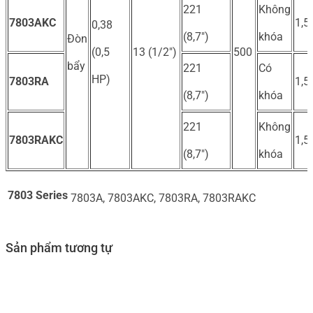
221
Không
7803AKC
1,5
0,38
(8,7″)
khóa
Đòn
(0,5
13 (1/2″)
500
bẩy
221
Có
HP)
7803RA
1,5
(8,7″)
khóa
221
Không
7803RAKC
1,5
(8,7″)
khóa
7803 Series
7803A, 7803AKC, 7803RA, 7803RAKC
Sản phẩm tương tự