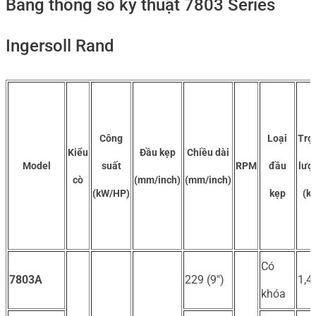
Bảng thông số kỹ thuật 7803 Series
Ingersoll Rand
Công
Loại
Trọ
Kiểu
Đầu kẹp
Chiều dài
Model
suất
RPM
đầu
lượ
cò
(mm/inch)
(mm/inch)
(kW/HP)
kẹp
(kg
Có
7803A
229 (9″)
1,4
khóa