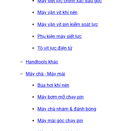
Máy siết lực chính xác đầu góc
Máy vặn vít khí nén
Máy vặn vít pin kiểm soát lực
Phụ kiện máy siết lực
Tô vít lực điện tử
Handtools khác
Máy chà - Máy mài
Búa hơi khí nén
Máy bơm mỡ chạy pin
Máy chà nhám & đánh bóng
Máy mài góc chạy pin