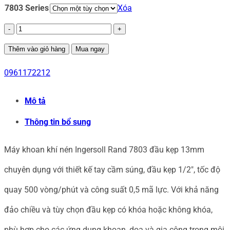
7803 Series
Xóa
Máy
khoan
Thêm vào giỏ hàng
Mua ngay
khí
0961172212
nén
Mô tả
Ingersoll
Thông tin bổ sung
Rand
7803
Máy khoan khí nén Ingersoll Rand 7803 đầu kẹp 13mm
đầu
chuyên dụng với thiết kế tay cầm súng, đầu kẹp 1/2″, tốc độ
kẹp
quay 500 vòng/phút và công suất 0,5 mã lực. Với khả năng
13mm
đảo chiều và tùy chọn đầu kẹp có khóa hoặc không khóa,
số
phù hợp cho các ứng dụng khoan, doa và gia công trong môi