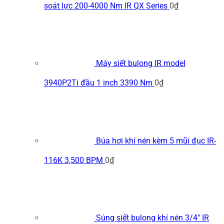
soát lực 200-4000 Nm IR QX Series
0
₫
Máy siết bulong IR model
3940P2Ti đầu 1 inch 3390 Nm
0
₫
Búa hơi khí nén kèm 5 mũi đục IR-
116K 3,500 BPM
0
₫
Súng siết bulong khí nén 3/4" IR