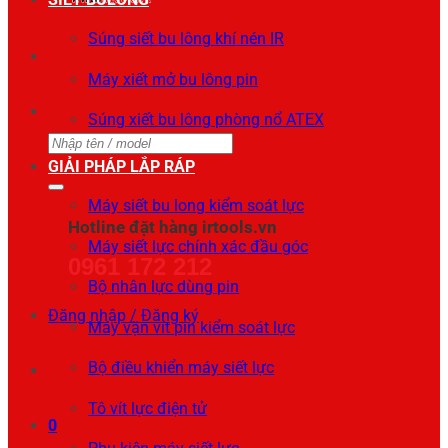
Súng siết bu lông khí nén IR
Máy xiết mở bu lông pin
Súng xiết bu lông phòng nổ ATEX
Tìm
GIẢI PHÁP LẮP RÁP
kiếm:
Máy siết bu long kiểm soát lực
Hotline đặt hàng irtools.vn
Máy siết lực chính xác đầu góc
0961 172 212
Bộ nhân lực dùng pin
Đăng nhập / Đăng ký
Máy vặn vít pin kiểm soát lực
Bộ điều khiển máy siết lực
Tô vít lực điện tử
0