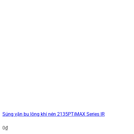
Súng vặn bu lông khí nén 2135PTiMAX Series IR
0
₫