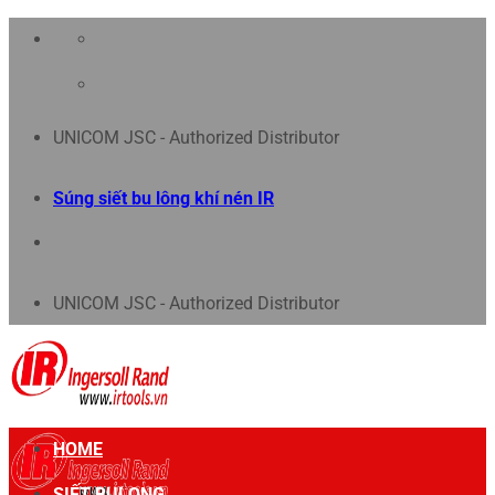
Chuyển
đến
nội
UNICOM JSC - Authorized Distributor
dung
Súng siết bu lông khí nén IR
UNICOM JSC - Authorized Distributor
HOME
SIẾT BULONG