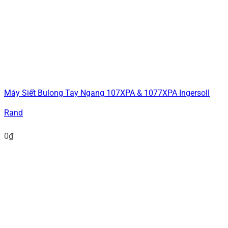
Máy Siết Bulong Tay Ngang 107XPA & 1077XPA Ingersoll
Rand
0
₫