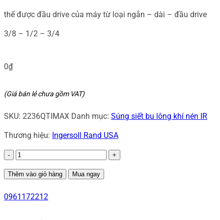
thế được đầu drive của máy từ loại ngắn – dài – đầu drive
3/8 – 1/2 – 3/4
0
₫
(Giá bán lẻ chưa gồm VAT)
SKU:
2236QTIMAX
Danh mục:
Súng siết bu lông khí nén IR
Thương hiệu:
Ingersoll Rand USA
Súng
siết
Thêm vào giỏ hàng
Mua ngay
bu
0961172212
lông