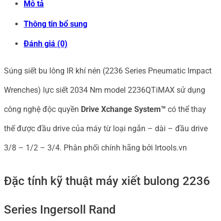
Mô tả
IR
Thông tin bổ sung
khí
Đánh giá (0)
nén
2034
Súng siết bu lông IR khí nén (2236 Series Pneumatic Impact
Nm
Wrenches) lực siết 2034 Nm model 2236QTiMAX sử dụng
model
công nghệ độc quyền
Drive Xchange System™
có thể thay
2236QTiMAX
thế được đầu drive của máy từ loại ngắn – dài – đầu drive
số
3/8 – 1/2 – 3/4. Phân phối chính hãng bởi Irtools.vn
lượng
Đặc tính kỹ thuật máy xiết bulong 2236
Series Ingersoll Rand