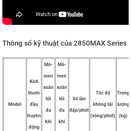
Thông số kỹ thuật của 2850MAX Series
Mô-
Mô-
men
men
Kích
xoắn
xoắn
thước
Tốc độ
Trọng
tối
tối
Số lần
Model
đầu
không tải
lượng
đa
đa
đập/phút
truyền
(vòng/phút)
(kg)
khi
khi
động