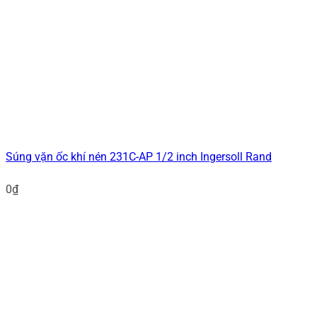
Súng vặn ốc khí nén 231C-AP 1/2 inch Ingersoll Rand
0
₫