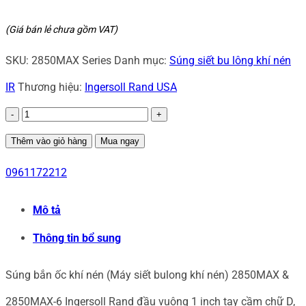
(Giá bán lẻ chưa gồm VAT)
SKU:
2850MAX Series
Danh mục:
Súng siết bu lông khí nén
IR
Thương hiệu:
Ingersoll Rand USA
Súng
bắn
Thêm vào giỏ hàng
Mua ngay
ốc
0961172212
khí
Mô tả
nén
Thông tin bổ sung
2850MAX
Ingersoll
Súng bắn ốc khí nén (Máy siết bulong khí nén) 2850MAX &
Rand
2850MAX-6 Ingersoll Rand đầu vuông 1 inch tay cầm chữ D,