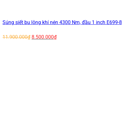
Súng siết bu lông khí nén 4300 Nm, đầu 1 inch E699-8
Giá
Giá
11.900.000
₫
8.500.000
₫
gốc
hiện
là:
tại
11.900.000₫.
là:
8.500.000₫.