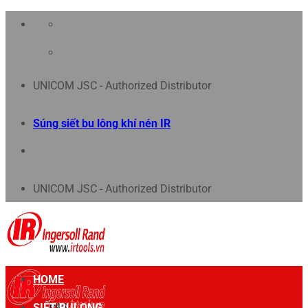
Chuyển
đến
nội
UNICOM JSC - Authorized Distributor
dung
Súng siết bu lông khí nén IR
UNICOM JSC - Authorized Distributor
HOME
SIẾT BULONG