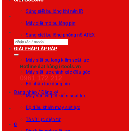
Súng siết bu lông khí nén IR
Máy xiết mở bu lông pin
Súng xiết bu lông phòng nổ ATEX
Tìm
GIẢI PHÁP LẮP RÁP
kiếm:
Máy siết bu long kiểm soát lực
Hotline đặt hàng irtools.vn
Máy siết lực chính xác đầu góc
0961 172 212
Bộ nhân lực dùng pin
Đăng nhập / Đăng ký
Máy vặn vít pin kiểm soát lực
Bộ điều khiển máy siết lực
Tô vít lực điện tử
0