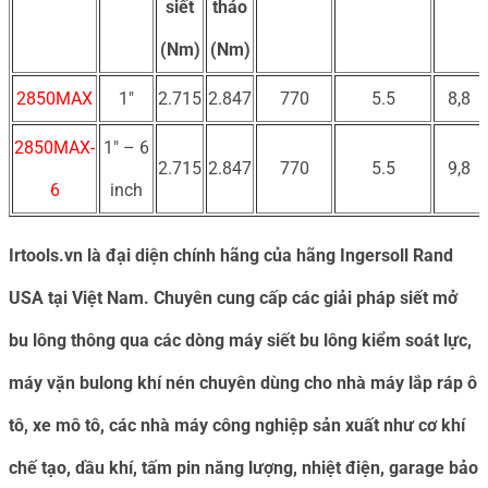
siết
tháo
(Nm)
(Nm)
2850MAX
1″
2.715
2.847
770
5.5
8,8
2850MAX-
1″ – 6
2.715
2.847
770
5.5
9,8
6
inch
Irtools.vn là đại diện chính hãng của hãng Ingersoll Rand
USA tại Việt Nam. Chuyên cung cấp các giải pháp siết mở
bu lông thông qua các dòng máy siết bu lông kiểm soát lực,
máy vặn bulong khí nén chuyên dùng cho nhà máy lắp ráp ô
tô, xe mô tô, các nhà máy công nghiệp sản xuất như cơ khí
chế tạo, dầu khí, tấm pin năng lượng, nhiệt điện, garage bảo