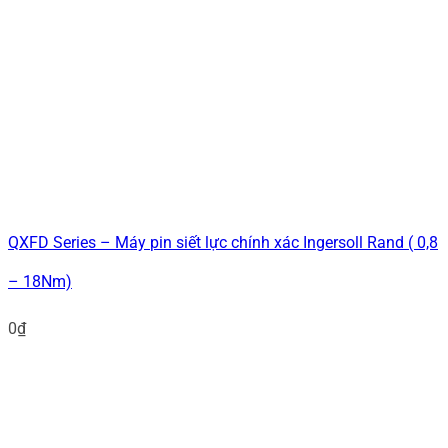
QXFD Series – Máy pin siết lực chính xác Ingersoll Rand ( 0,8
– 18Nm)
0
₫