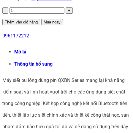
QXBN
Series
Thêm vào giỏ hàng
Mua ngay
-
0961172212
Máy
Mô tả
pin
Thông tin bổ sung
siết
lực
Máy siết bu lông dùng pin QXBN Series mang lại khả năng
chính
kiểm soát và linh hoạt vượt trội cho các ứng dụng siết chặt
xác
trong công nghiệp. Kết hợp công nghệ kết nối Bluetooth tiên
IR
tiến, thiết lập lực siết chính xác và thiết kế công thái học, sản
(0,8
phẩm đảm bảo hiệu quả tối đa và dễ dàng sử dụng trên dây