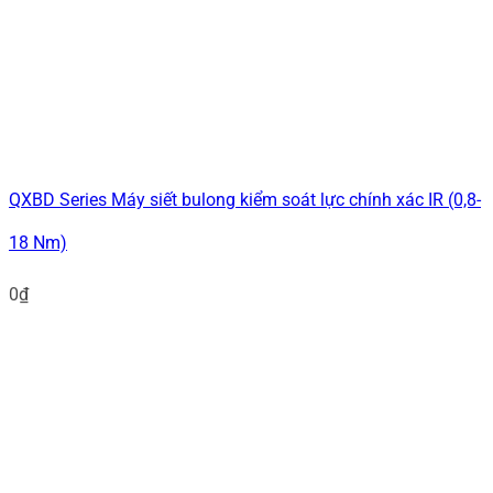
QXBD Series Máy siết bulong kiểm soát lực chính xác IR (0,8-
18 Nm)
0
₫