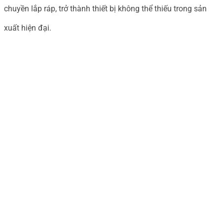
-
chuyền lắp ráp, trở thành thiết bị không thể thiếu trong sản
18Nm)
xuất hiện đại.
số
lượng