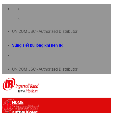
Chuyển
đến
nội
UNICOM JSC - Authorized Distributor
dung
Súng siết bu lông khí nén IR
UNICOM JSC - Authorized Distributor
HOME
SIẾT BULONG