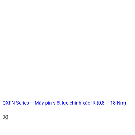
QXFN Series – Máy pin siết lực chính xác IR (0,8 – 18 Nm)
0
₫