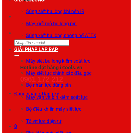
Súng siết bu lông khí nén IR
Máy xiết mở bu lông pin
Súng xiết bu lông phòng nổ ATEX
Tìm
GIẢI PHÁP LẮP RÁP
kiếm:
Máy siết bu long kiểm soát lực
Hotline đặt hàng irtools.vn
Máy siết lực chính xác đầu góc
0961 172 212
Bộ nhân lực dùng pin
Đăng nhập / Đăng ký
Máy vặn vít pin kiểm soát lực
Bộ điều khiển máy siết lực
Tô vít lực điện tử
0