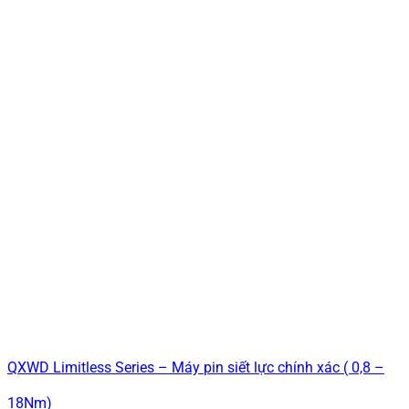
QXWD Limitless Series – Máy pin siết lực chính xác ( 0,8 –
18Nm)