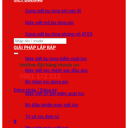
Súng siết bu lông khí nén IR
Máy xiết mở bu lông pin
Súng xiết bu lông phòng nổ ATEX
Tìm
GIẢI PHÁP LẮP RÁP
kiếm:
Máy siết bu long kiểm soát lực
Hotline đặt hàng irtools.vn
Máy siết lực chính xác đầu góc
0961 172 212
Bộ nhân lực dùng pin
Đăng nhập / Đăng ký
Máy vặn vít pin kiểm soát lực
Bộ điều khiển máy siết lực
Tô vít lực điện tử
0