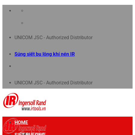
Chuyển
đến
nội
UNICOM JSC - Authorized Distributor
dung
Súng siết bu lông khí nén IR
UNICOM JSC - Authorized Distributor
HOME
SIẾT BULONG