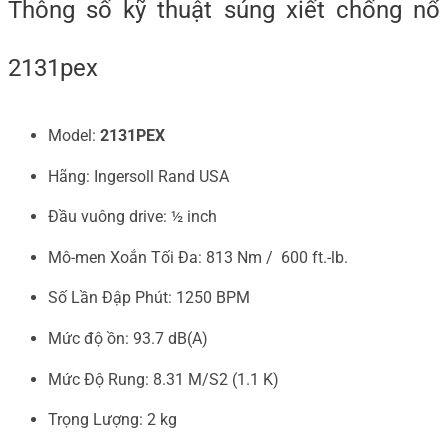
Thông số kỹ thuật súng xiết chống nổ
2131pex
Model:
2131PEX
Hãng: Ingersoll Rand USA
Đầu vuông drive: ½ inch
Mô-men Xoắn Tối Đa: 813 Nm / 600 ft.-lb.
Số Lần Đập Phút: 1250 BPM
Mức độ ồn: 93.7 dB(A)
Mức Độ Rung: 8.31 M/S2 (1.1 K)
Trọng Lượng: 2 kg