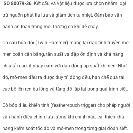
I
SO 80079-36
. Kết cấu và vật liệu được lựa chọn nhằm loại
trừ nguồn phát tia lửa và giảm tích tụ nhiệt, đảm bảo vận
hành an toàn trong môi trường có khí dễ cháy.
Cơ cấu búa đôi (Twin Hammer) mang lại đặc tính truyền mô-
men xoắn cân bằng, tần suất va đập ổn định và khả năng
chịu tải cao, ít nhạy cảm với dao động áp suất khí nén. Nhờ
đó, mô-men đầu ra được duy trì đồng đều, hạn chế quá tải
cục bộ lên ren bu lông và tăng độ lặp lại trong quá trình siết.
Cò bóp điều khiển tinh (feather-touch trigger) cho phép người
vận hành điều chỉnh lưu lượng khí chính xác, cải thiện khả
năng kiểm soát tốc độ và mô-men trong từng giai đoạn siết.