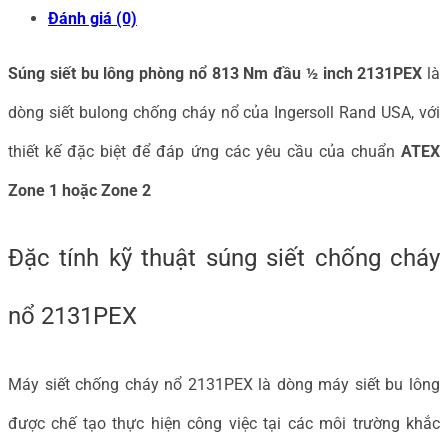
Đánh giá (0)
IR
chuẩn
Súng siết bu lông phòng nổ 813 Nm đầu ½ inch 2131PEX
là
ATEX
dòng siết bulong chống cháy nổ của Ingersoll Rand USA, với
2131PEX
thiết kế đặc biệt để đáp ứng các yêu cầu của chuẩn
ATEX
số
Zone 1 hoặc Zone 2
lượng
Đặc tính kỹ thuật súng siết chống cháy
nổ 2131PEX
Máy siết chống cháy nổ 2131PEX là dòng máy siết bu lông
được chế tạo thực hiện công việc tại các môi trường khắc